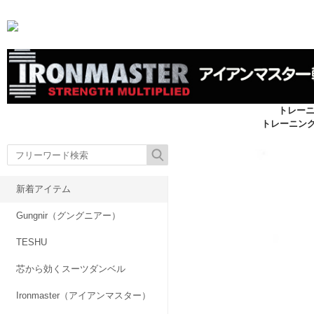
トレー
トレーニン
新着アイテム
Gungnir（グングニアー）
TESHU
芯から効くスーツダンベル
Ironmaster（アイアンマスター）