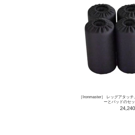
［Ironmaster］ レッグアタ
ーとパッドのセット 
24,24