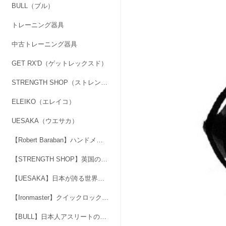
BULL（ブル）
トレーニング器具
中古トレーニング器具
GET RX'D（ゲットレックスド）
STRENGTH SHOP（ストレングスショップ）
ELEIKO（エレイコ）
UESAKA（ウエサカ）
【Robert Baraban】ハンドメイドのアジャスタブル・ハンドグリッパー
【STRENGTH SHOP】英国の人気ブランド「力」マーク
【UESAKA】日本が誇る世界基準のブランド。最高品質のバーベル、ダンベル
【Ironmaster】クイックロックダンベル＆スーパーベンチ
【BULL】日本人アスリートのためにつくられた本格フリーウエイトブランド