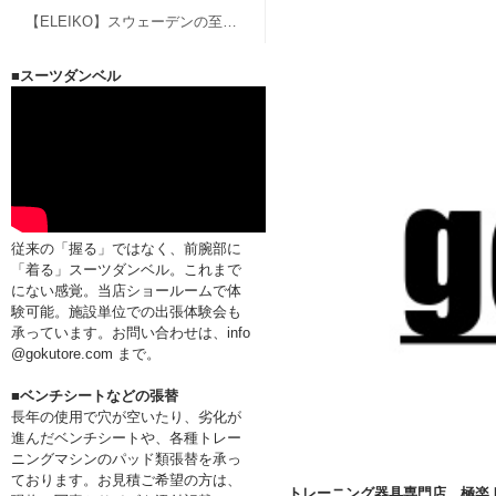
【ELEIKO】スウェーデンの至宝、エレイコのバーベル、グッズ
■スーツダンベル
従来の「握る」ではなく、前腕部に
「着る」スーツダンベル。これまで
にない感覚。当店ショールームで体
験可能。施設単位での出張体験会も
承っています。お問い合わせは、info
@gokutore.com まで。
■ベンチシートなどの張替
長年の使用で穴が空いたり、劣化が
進んだベンチシートや、各種トレー
ニングマシンのパッド類張替を承っ
ております。お見積ご希望の方は、
トレーニング器具専門店、極楽