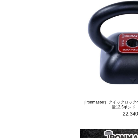
［Ironmaster］クイック
量12.5ポンド（
22,34