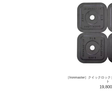
［Ironmaster］クイックロ
ト
19,80